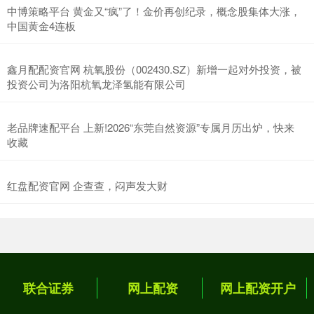
中博策略平台 黄金又“疯”了！金价再创纪录，概念股集体大涨，
中国黄金4连板
鑫月配配资官网 杭氧股份（002430.SZ）新增一起对外投资，被
投资公司为洛阳杭氧龙泽氢能有限公司
老品牌速配平台 上新!2026“东莞自然资源”专属月历出炉，快来
收藏
红盘配资官网 企查查，闷声发大财
联合证券
网上配资
网上配资开户