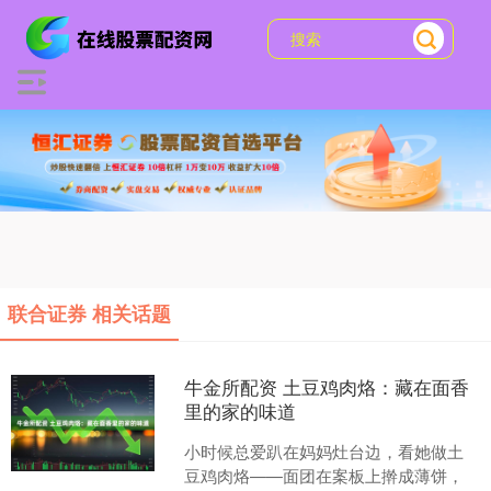
联合证券 相关话题
牛金所配资 土豆鸡肉烙：藏在面香
里的家的味道
小时候总爱趴在妈妈灶台边，看她做土
豆鸡肉烙——面团在案板上擀成薄饼，