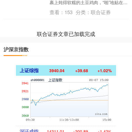
裹上炖得软糯的土豆鸡肉，“啪”地贴在热
锅上，盖上锅盖焖两分钟，掀开时面香
查看：
153
分类：
联合证券
混着肉香直冲鼻子，连....
联合证券文章已加载完成
沪深京指数
上证综指
3940.04
+39.68
+1.02%
深证成指
14311.01
+200.89
+1.42%